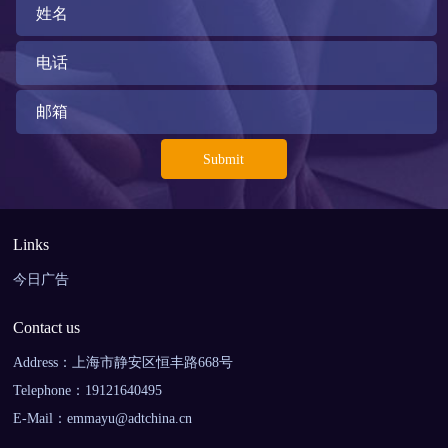
Links
Submit
今日广告
Contact us
Address：上海市静安区恒丰路668号
Telephone：19121640495
E-Mail：emmayu@adtchina.cn